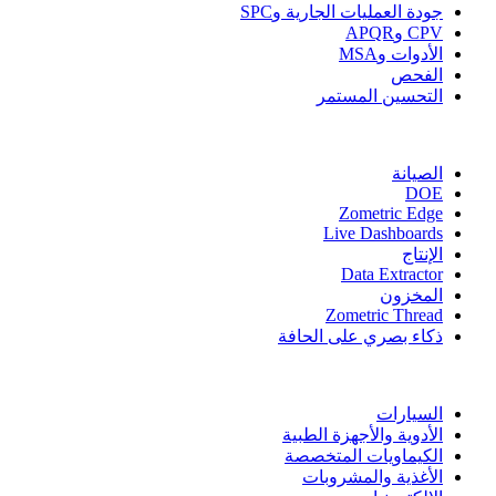
جودة العمليات الجارية وSPC
CPV وAPQR
الأدوات وMSA
الفحص
التحسين المستمر
المزيد من الوحدات
الصيانة
DOE
Zometric Edge
Live Dashboards
الإنتاج
Data Extractor
المخزون
Zometric Thread
ذكاء بصري على الحافة
القطاعات
السيارات
الأدوية والأجهزة الطبية
الكيماويات المتخصصة
الأغذية والمشروبات