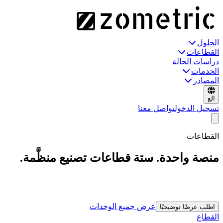
الحلول
القطاعات
دراسات الحالة
الخدمات
المصادر
الع
تسجيل الدخول
تواصل معنا
القطاعات
منصة واحدة. ستة قطاعات تصنيع منظَّمة.
نفس العمود الفقري لبيانات Zometric — مهيّأ مسبقًا للمعايير
وسجلات التدقيق ومزيج الوحدات الذي يعمل عليه كل قطاع فعليًا.
عرض جميع الوحدات
اطلب عرضًا توضيحيًا
القطاع