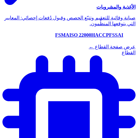
الأغذية والمشروبات
صيانة وقائية للتعقيم وتتبّع الحصص وقبول دُفعات إحصائي: المعايير
التي يتوقعها المنظِّمون.
FSMA
ISO 22000
HACCP
FSSAI
عرض صفحة القطاع ←
القطاع