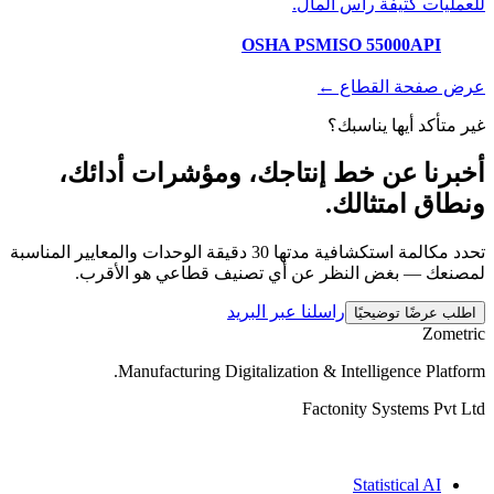
للعمليات كثيفة رأس المال.
OSHA PSM
ISO 55000
API
عرض صفحة القطاع ←
غير متأكد أيها يناسبك؟
أخبرنا عن خط إنتاجك، ومؤشرات أدائك،
ونطاق امتثالك.
تحدد مكالمة استكشافية مدتها 30 دقيقة الوحدات والمعايير المناسبة
لمصنعك — بغض النظر عن أي تصنيف قطاعي هو الأقرب.
راسلنا عبر البريد
اطلب عرضًا توضيحيًا
Zometric
.
Manufacturing Digitalization & Intelligence Platform
Factonity Systems Pvt Ltd
الحلول
Statistical AI