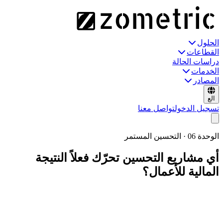
الحلول
القطاعات
دراسات الحالة
الخدمات
المصادر
الع
تسجيل الدخول
تواصل معنا
الوحدة
06
·
التحسين المستمر
أي مشاريع التحسين تحرّك فعلاً النتيجة
المالية للأعمال؟
خط أنابيب منظَّم من الفكرة إلى الوفورات المُتحقَّق منها. سير عمل
DMAIC وA3 وKaizen و8D وCAPA على منصة واحدة، مع
Statistical AI متاح داخل كل مشروع ووفورات مُتحقَّق منها مالياً
تُرفَع إلى الإدارة.