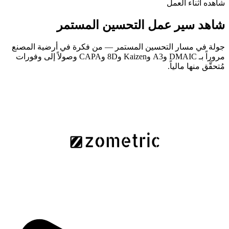
شاهده أثناء العمل
شاهد سير عمل التحسين المستمر
جولة في مسار التحسين المستمر — من فكرة في أرضية المصنع
مروراً بـ DMAIC وA3 وKaizen و8D وCAPA وصولاً إلى وفورات
مُتحقَّق منها مالياً.