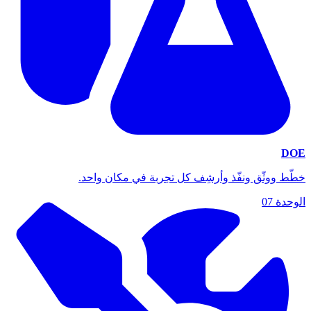
DOE
خطّط ووثّق ونفّذ وأرشِف كل تجربة في مكان واحد.
الوحدة
07