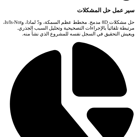
سير عمل حل المشكلات
حل مشكلات 8D مدمج. مخطط عظم السمكة، و5 لماذا، وIs/Is-Not،
مرتبطة تلقائياً بالإجراءات التصحيحية وتحليل السبب الجذري.
ويعيش التحقيق في السجل نفسه للمشروع الذي نشأ منه.