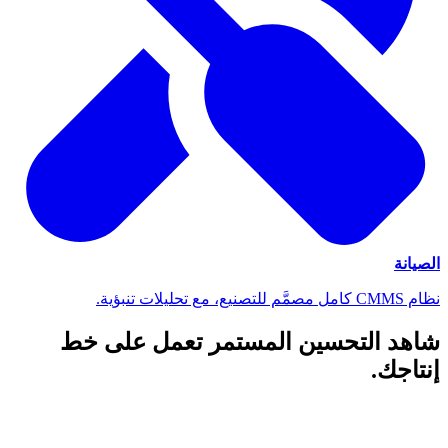
الصيانة
نظام CMMS كامل مصمَّم للتصنيع، مع تحليلات تنبؤية.
شاهد التحسين المستمر تعمل على خط
إنتاجك.
مكالمة استكشافية مدتها 30 دقيقة. نموذج تجريبي مدته 2–3 أسابيع
على بيانات مصنع حقيقية. ثم توسّع بالوتيرة التي تناسبك.