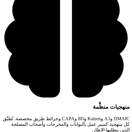
منهجيات منظَّمة
DMAIC وA3 وKaizen و8D وCAPA وخرائط طريق مخصصة. تُطبَّق
كل منهجية كسير عمل بالبوابات والمخرجات وأصحاب المصلحة
الذين يتطلبها الإطار.