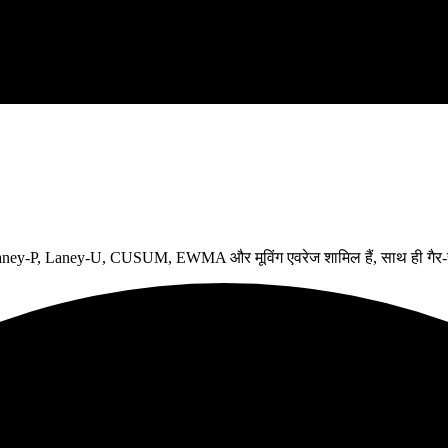
aney-P, Laney-U, CUSUM, EWMA और मूविंग एवरेज शामिल हैं, साथ ही गैर-