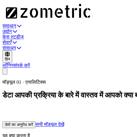
समाधान
उद्योग
केस स्टडीज़
सेवाएँ
संसाधन
हिन
लॉगिन
संपर्क करें
मॉड्यूल
01
·
एनालिटिक्स
डेटा आपकी प्रक्रिया के बारे में वास्तव में आपको क्या 
प्रत्येक Zometric मॉड्यूल के पीछे का विश्लेषणात्मक इंजन। ग्राफ़िकल विश्ल
नमूनाकरण — प्रत्येक के साथ उस इंजीनियर या ऑडिटर के लिए उत्पन्न एक सरल-
सभी मॉड्यूल देखें
डेमो का अनुरोध करें
यह क्या करता है