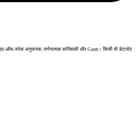
ा, आउट-ऑफ-स्पेक अनुमानक, वर्णनात्मक सांख्यिकी और Gantt। किसी भी डेटासेट