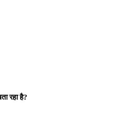
बता रहा है?
ेषण, कंट्रोल चार्ट, प्रक्रिया क्षमता, परिकल्पना परीक्षण, ANOVA और रिग्रेशन,
भाषा व्याख्या जो उसे पढ़ता है।