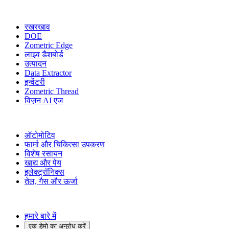
अधिक मॉड्यूल
रखरखाव
DOE
Zometric Edge
लाइव डैशबोर्ड
उत्पादन
Data Extractor
इन्वेंटरी
Zometric Thread
विज़न AI एज
उद्योग
ऑटोमोटिव
फार्मा और चिकित्सा उपकरण
विशेष रसायन
खाद्य और पेय
इलेक्ट्रॉनिक्स
तेल, गैस और ऊर्जा
कंपनी
हमारे बारे में
एक डेमो का अनुरोध करें