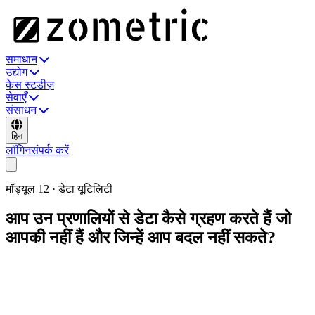
समाधान
उद्योग
केस स्टडीज़
सेवाएँ
संसाधन
हिन
लॉगिन
संपर्क करें
मॉड्यूल
12
·
डेटा यूटिलिटी
आप उन प्रणालियों से डेटा कैसे ग्रहण करते हैं जो
आपकी नहीं हैं और जिन्हें आप बदल नहीं सकते?
Zometric Edge उन मशीनों को संभालता है जिन्हें आप जोड़ सकते हैं। Data
Extractor बाकी सब कुछ संभालता है: Excel में CMM निर्यात, स्वचालित
निरीक्षण के PDF, आपूर्तिकर्ता CSV और प्रयोगशाला JSON। एक बार
टेम्पलेट परिभाषित करें, फ़ाइल छोड़ें और साफ़ किया गया डेटा सही Zometric