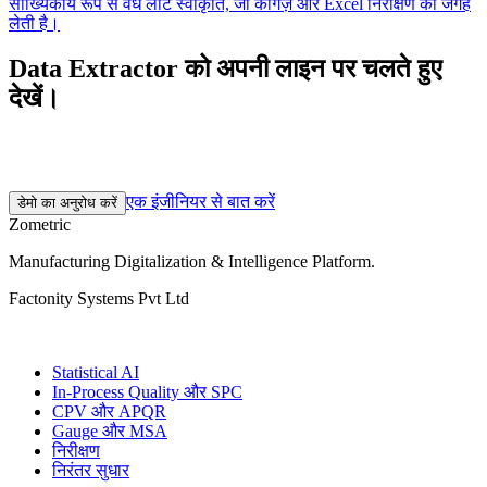
सांख्यिकीय रूप से वैध लॉट स्वीकृति, जो कागज़ और Excel निरीक्षण की जगह
लेती है।
Data Extractor को अपनी लाइन पर चलते हुए
देखें।
30 मिनट की डिस्कवरी कॉल। वास्तविक फ़ैक्टरी डेटा पर 2–3 सप्ताह का
पायलट। फिर अपनी गति से विस्तार करें।
एक इंजीनियर से बात करें
डेमो का अनुरोध करें
Zometric
Manufacturing Digitalization & Intelligence Platform
.
Factonity Systems Pvt Ltd
समाधान
Statistical AI
In-Process Quality और SPC
CPV और APQR
Gauge और MSA
निरीक्षण
निरंतर सुधार