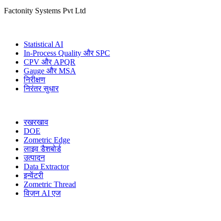
Factonity Systems Pvt Ltd
समाधान
Statistical AI
In-Process Quality और SPC
CPV और APQR
Gauge और MSA
निरीक्षण
निरंतर सुधार
अधिक मॉड्यूल
रखरखाव
DOE
Zometric Edge
लाइव डैशबोर्ड
उत्पादन
Data Extractor
इन्वेंटरी
Zometric Thread
विज़न AI एज
उद्योग