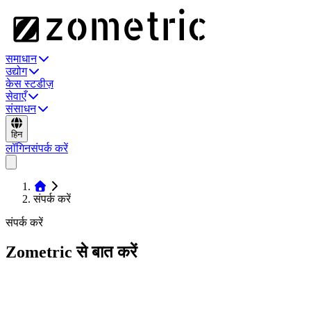
समाधान
उद्योग
केस स्टडीज़
सेवाएँ
संसाधन
हिन
लॉगिन
संपर्क करें
संपर्क करें
संपर्क करें
Zometric से बात करें
WhatsApp, ईमेल या फ़ोन से हमसे संपर्क करें — या अपनी सुविधा के समय
वेब मीटिंग शेड्यूल करें। हम एक कार्यदिवस में जवाब देते हैं, और हमारे कार्यालय
अमेरिका, कनाडा और भारत में हैं।