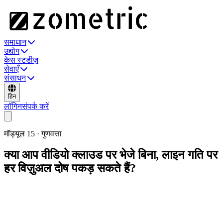
समाधान
उद्योग
केस स्टडीज़
सेवाएँ
संसाधन
हिन
लॉगिन
संपर्क करें
मॉड्यूल
15
·
गुणवत्ता
क्या आप वीडियो क्लाउड पर भेजे बिना, लाइन गति पर
हर विज़ुअल दोष पकड़ सकते हैं?
पूरी तरह एज डिवाइस पर चलने वाला AI-संचालित विज़ुअल निरीक्षण — कोई
स्ट्रीमिंग नहीं, कोई लेटेंसी नहीं। लाइन गति पर दोष, विसंगतियाँ, अनुपस्थित
घटक और बहुत कुछ पहचानें। मॉडल एज हार्डवेयर पर चलते हैं और निर्णयों को
ऑन-प्रेम या क्लाउड पर Zometric Core के साथ सिंक करते हैं; केवल निर्णय