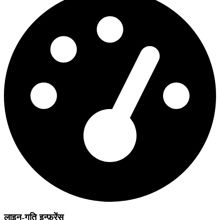
लाइन-गति इन्फ़रेंस