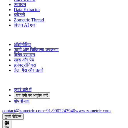
उत्पादन
Data Extractor
इन्वेंटरी
Zometric Thread
विज़न AI एज
उद्योग
ऑटोमोटिव
फार्मा और चिकित्सा उपकरण
विशेष रसायन
खाद्य और पेय
इलेक्ट्रॉनिक्स
तेल, गैस और ऊर्जा
कंपनी
हमारे बारे में
एक डेमो का अनुरोध करें
गोपनीयता
contact@zometric.com
+91-9902243940
www.zometric.com
कुकी सेटिंग्स
हिन