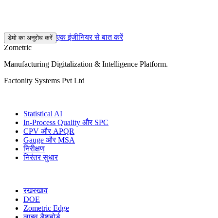
30 मिनट की डिस्कवरी कॉल। वास्तविक फ़ैक्टरी डेटा पर 2–3 सप्ताह का
पायलट। फिर अपनी गति से विस्तार करें।
एक इंजीनियर से बात करें
डेमो का अनुरोध करें
Zometric
Manufacturing Digitalization & Intelligence Platform
.
Factonity Systems Pvt Ltd
समाधान
Statistical AI
In-Process Quality और SPC
CPV और APQR
Gauge और MSA
निरीक्षण
निरंतर सुधार
अधिक मॉड्यूल
रखरखाव
DOE
Zometric Edge
लाइव डैशबोर्ड