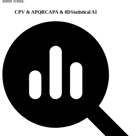
audit Anda.
CPV & APQR
CAPA & 8D
Statistical AI