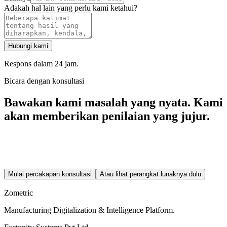
Adakah hal lain yang perlu kami ketahui?
Hubungi kami
Respons dalam 24 jam.
Bicara dengan konsultasi
Bawakan kami masalah yang nyata.
Kami
akan memberikan penilaian yang jujur.
Percakapan awal selalu gratis. Kami akan memberi tahu Anda
apakah masalah Anda membutuhkan perangkat lunak, proses, atau
keduanya — sebelum ada pembicaraan komersial apa pun.
Mulai percakapan konsultasi
Atau lihat perangkat lunaknya dulu
Balasan nyata dalam waktu 24 jam — ke contact@zometric.com.
Zometric
Manufacturing Digitalization & Intelligence Platform
.