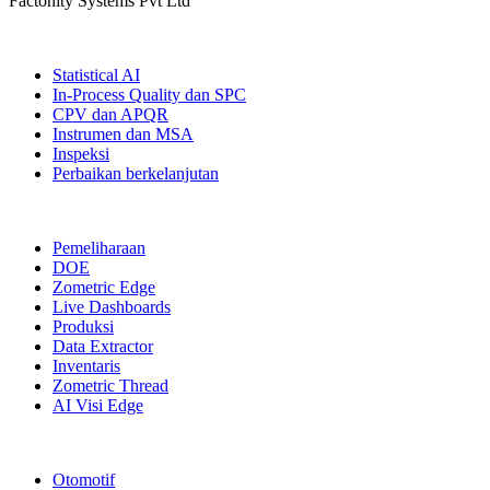
Factonity Systems Pvt Ltd
Solusi
Statistical AI
In-Process Quality dan SPC
CPV dan APQR
Instrumen dan MSA
Inspeksi
Perbaikan berkelanjutan
Modul Lainnya
Pemeliharaan
DOE
Zometric Edge
Live Dashboards
Produksi
Data Extractor
Inventaris
Zometric Thread
AI Visi Edge
Industri
Otomotif