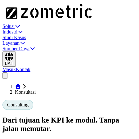
Solusi
Industri
Studi Kasus
Layanan
Sumber Daya
BAH
Masuk
Kontak
Konsultasi
Consulting
Dari tujuan ke KPI ke modul.
Tanpa
jalan memutar.