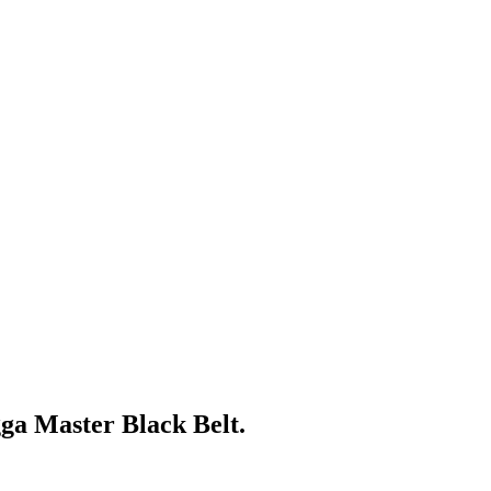
gga
Master Black Belt.
 oleh para insinyur senior Zometric — orang-orang yang sama yang m