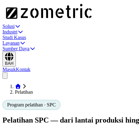
Solusi
Industri
Studi Kasus
Layanan
Sumber Daya
BAH
Masuk
Kontak
Pelatihan
Program pelatihan · SPC
Pelatihan SPC — dari lantai produksi hin
Tiga program, tiga tingkat penguasaan. Dikembangkan dan diberikan
mandiri.