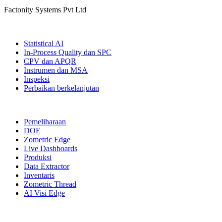
Factonity Systems Pvt Ltd
Solusi
Statistical AI
In-Process Quality dan SPC
CPV dan APQR
Instrumen dan MSA
Inspeksi
Perbaikan berkelanjutan
Modul Lainnya
Pemeliharaan
DOE
Zometric Edge
Live Dashboards
Produksi
Data Extractor
Inventaris
Zometric Thread
AI Visi Edge
Industri