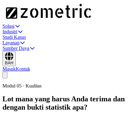
Solusi
Industri
Studi Kasus
Layanan
Sumber Daya
BAH
Masuk
Kontak
Modul
05
·
Kualitas
Lot mana yang harus Anda terima dan
dengan bukti statistik apa?
Sampling menurut ANSI Z1.4, Z1.9, dan IS 2500 yang terintegrasi
dalam alur kerja. Tiga jenis inspeksi —masuk, dalam-proses, dan
keluar— pada model data yang sama. Setiap keputusan penerimaan
atau penolakan didasari secara statistik dan dapat dilacak secara