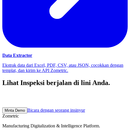
Data Extractor
Ekstrak data dari Excel, PDF, CSV, atau JSON, cocokkan dengan
templat, dan kirim ke API Zometric.
Lihat Inspeksi berjalan di lini Anda.
Panggilan eksplorasi 30 menit. Pilot 2–3 minggu pada data pabrik
nyata. Kemudian skalakan sesuai kecepatan Anda.
Bicara dengan seorang insinyur
Minta Demo
Zometric
Manufacturing Digitalization & Intelligence Platform
.