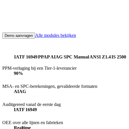
assemblage de kant-en-klare IATF 16949-toolkit: live SPC op elke
CTQ-eigenschap, MSA en Gauge R&R in AIAG-formaat,
capabiliteitsbewijs gereed voor PPAP en realtime OEE, zodat
kwaliteit aantoonbaar is voor je OEM-klanten en niet iets dat vóór
een audit uit papieren moet worden gereconstrueerd.
Alle modules bekijken
Demo aanvragen
Belangrijkste normen
IATF 16949
PPAP
AIAG SPC Manual
ANSI Z1.4
IS 2500
PPM-verlaging bij een Tier-1-leverancier
90%
PPM-verlaging bij een Tier-1-leverancier
MSA- en SPC-berekeningen, gevalideerde formaten
AIAG
MSA- en SPC-berekeningen, gevalideerde formaten
Auditgereed vanaf de eerste dag
IATF 16949
Auditgereed vanaf de eerste dag
OEE over alle lijnen en fabrieken
Realtime