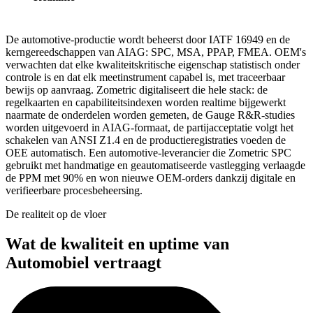
OEE over alle lijnen en fabrieken
De automotive-productie wordt beheerst door IATF 16949 en de
kerngereedschappen van AIAG: SPC, MSA, PPAP, FMEA. OEM's
verwachten dat elke kwaliteitskritische eigenschap statistisch onder
controle is en dat elk meetinstrument capabel is, met traceerbaar
bewijs op aanvraag. Zometric digitaliseert die hele stack: de
regelkaarten en capabiliteitsindexen worden realtime bijgewerkt
naarmate de onderdelen worden gemeten, de Gauge R&R-studies
worden uitgevoerd in AIAG-formaat, de partijacceptatie volgt het
schakelen van ANSI Z1.4 en de productieregistraties voeden de
OEE automatisch. Een automotive-leverancier die Zometric SPC
gebruikt met handmatige en geautomatiseerde vastlegging verlaagde
de PPM met 90% en won nieuwe OEM-orders dankzij digitale en
verifieerbare procesbeheersing.
De realiteit op de vloer
Wat de kwaliteit en uptime van
Automobiel vertraagt