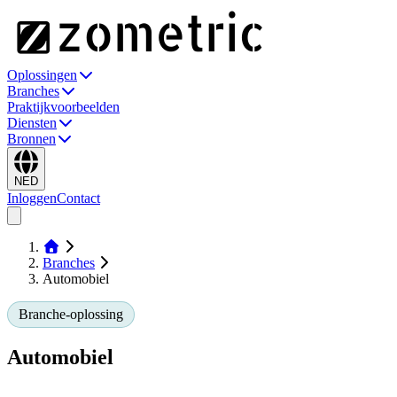
Oplossingen
Branches
Praktijkvoorbeelden
Diensten
Bronnen
NED
Inloggen
Contact
Branches
Automobiel
Branche-oplossing
Automobiel
Zometric biedt fabrieken voor automotive-componenten en -