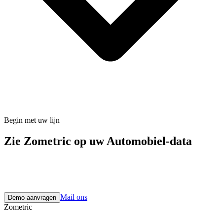
Begin met uw lijn
Zie Zometric op uw Automobiel-data
Een verkennend gesprek van 30 minuten brengt de juiste modules
en normen voor uw fabriek in kaart — daarna bewijst een korte pilot
het op uw echte data.
Mail ons
Demo aanvragen
Zometric