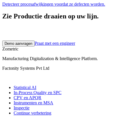
Detecteer procesafwijkingen voordat ze defecten worden.
Zie Productie draaien op uw lijn.
Een verkennend gesprek van 30 minuten. Een pilot van 2–3 weken
op echte fabrieksdata. Daarna schaalt u op in uw eigen tempo.
Praat met een engineer
Demo aanvragen
Zometric
Manufacturing Digitalization & Intelligence Platform
.
Factonity Systems Pvt Ltd
Oplossingen
Statistical AI
In-Process Quality en SPC
CPV en APQR
Instrumenten en MSA
Inspectie
Continue verbetering
Meer modules