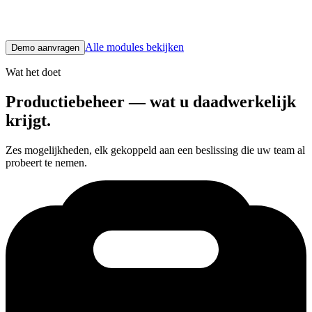
toegeschreven en geëscaleerd naar onderhoud en supervisors vóór
de aflossing van de volgende shift.
Alle modules bekijken
Demo aanvragen
Wat het doet
Productiebeheer — wat u daadwerkelijk
krijgt.
Zes mogelijkheden, elk gekoppeld aan een beslissing die uw team al
probeert te nemen.