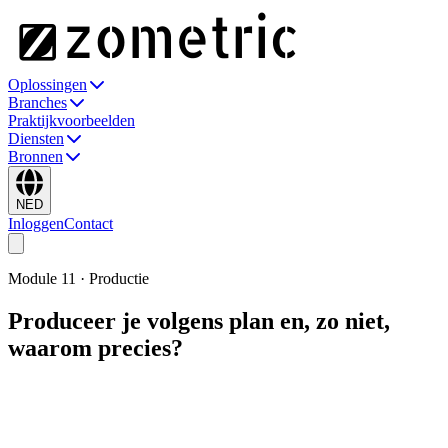
Oplossingen
Branches
Praktijkvoorbeelden
Diensten
Bronnen
NED
Inloggen
Contact
Module
11
·
Productie
Produceer je volgens plan en, zo niet,
waarom precies?
Geautomatiseerde productieregistraties vanaf Zometric Edge: geen
handmatige vastlegging, geen gegevensgaten. Beschikbaarheid,
prestatie en kwaliteit live berekend. De stilstanden worden
automatisch vastgelegd, door de operator op een tablet