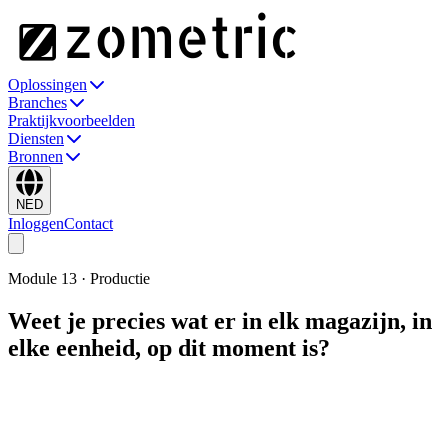
Oplossingen
Branches
Praktijkvoorbeelden
Diensten
Bronnen
NED
Inloggen
Contact
Module
13
·
Productie
Weet je precies wat er in elk magazijn, in
elke eenheid, op dit moment is?
Realtime zicht en controle op de voorraad in alle magazijnen van de
fabriek. Van goederenontvangst tot materiaalverbruik, retouren,
overdrachten en aanvulling: elke beweging wordt geregistreerd en
elke eenheid wordt verantwoord. Niets beweegt zonder een