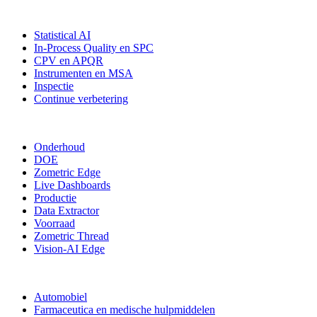
Oplossingen
Statistical AI
In-Process Quality en SPC
CPV en APQR
Instrumenten en MSA
Inspectie
Continue verbetering
Meer modules
Onderhoud
DOE
Zometric Edge
Live Dashboards
Productie
Data Extractor
Voorraad
Zometric Thread
Vision-AI Edge
Branches
Automobiel
Farmaceutica en medische hulpmiddelen