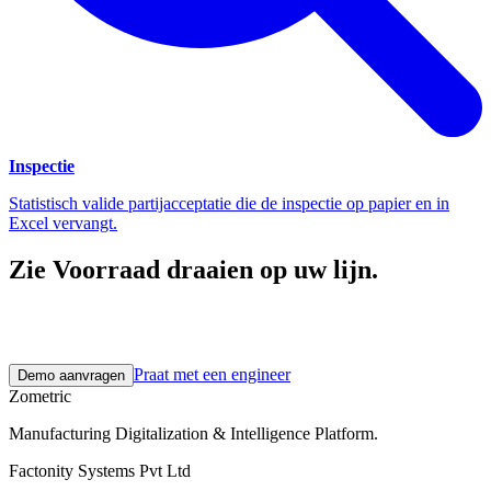
Inspectie
Statistisch valide partijacceptatie die de inspectie op papier en in
Excel vervangt.
Zie Voorraad draaien op uw lijn.
Een verkennend gesprek van 30 minuten. Een pilot van 2–3 weken
op echte fabrieksdata. Daarna schaalt u op in uw eigen tempo.
Praat met een engineer
Demo aanvragen
Zometric
Manufacturing Digitalization & Intelligence Platform
.
Factonity Systems Pvt Ltd