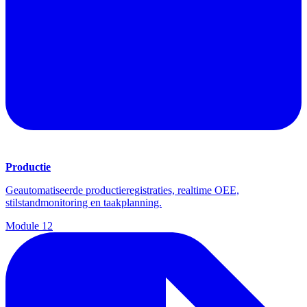
Productie
Geautomatiseerde productieregistraties, realtime OEE,
stilstandmonitoring en taakplanning.
Module
12