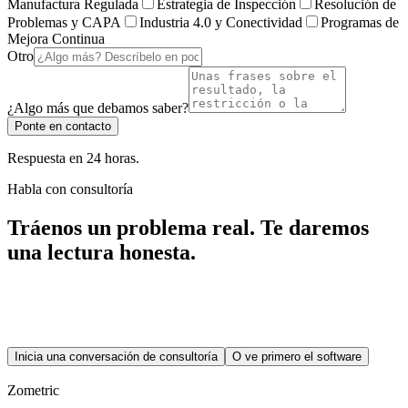
Manufactura Regulada
Estrategia de Inspección
Resolución de
Problemas y CAPA
Industria 4.0 y Conectividad
Programas de
Mejora Continua
Otro
¿Algo más que debamos saber?
Ponte en contacto
Respuesta en 24 horas.
Habla con consultoría
Tráenos un problema real.
Te daremos
una lectura honesta.
Las conversaciones iniciales son siempre gratuitas. Te diremos si tu
problema necesita software, procesos o ambos, antes de cualquier
conversación comercial.
Inicia una conversación de consultoría
O ve primero el software
Respuesta real en un plazo de 24 horas — a contact@zometric.com.
Zometric