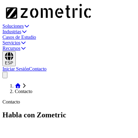
Soluciones
Industrias
Casos de Estudio
Servicios
Recursos
ESP
Iniciar Sesión
Contacto
Contacto
Contacto
Habla con Zometric
Comunícate con nosotros por WhatsApp, correo o teléfono, o
agenda una reunión web cuando te convenga. Respondemos en un