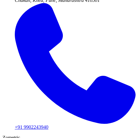
Chakan, Khed, Pune, Maharashtra
410501
+91 9902243940
Zometric