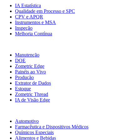
IA Estatística
Qualidade em Processo e SPC
CPV e APQR
Instrumentos e MSA
Inspeção
Melhoria Contínua
Mais Módulos
Manutenção
DOE
Zometric Edge
Painéis ao Vivo
Produção
Extrator de Dados
Estoque
Zometric Thread
IA de Visão Edge
Indústrias
Automotivo
Farmacêutica e Dispositivos Médicos
Químicos Especiais
Alimentos e Bebidas