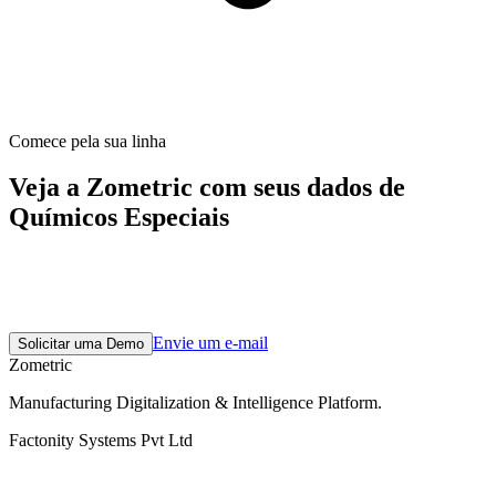
Comece pela sua linha
Veja a Zometric com seus dados de
Químicos Especiais
Uma reunião de descoberta de 30 minutos mapeia os módulos e as
normas certas para sua planta — depois um piloto curto comprova
isso com seus dados reais.
Envie um e-mail
Solicitar uma Demo
Zometric
Manufacturing Digitalization & Intelligence Platform
.
Factonity Systems Pvt Ltd
Soluções