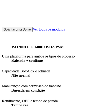
operar de forma confiável e dentro da especificação em processos
em batelada e contínuos — manutenção baseada em condição com
permissão de trabalho e suporte a paradas, SPC e capacidade não
normais, e produção e OEE em tempo real sobre uma única espinha
dorsal.
Ver todos os módulos
Solicitar uma Demo
Normas principais
ISO 9001
ISO 14001
OSHA PSM
Uma plataforma para ambos os tipos de processo
Batelada + contínuo
Uma plataforma para ambos os tipos de processo
Capacidade Box-Cox e Johnson
Não normal
Capacidade Box-Cox e Johnson
Manutenção com permissão de trabalho
Baseada em condição
Manutenção com permissão de trabalho
Rendimento, OEE e tempo de parada
Tempo real