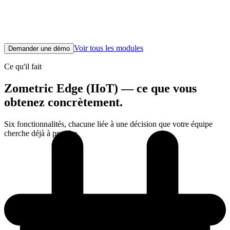
données dans chaque module de Zometric. Bidirectionnel : la
plateforme peut aussi agir sur la machine. Conçu conformément au
Modèle Purdue ISA 95 pour que la DSI de l'entreprise signe le bon
de commande sans une revue de six mois.
Voir tous les modules
Demander une démo
Ce qu'il fait
Zometric Edge (IIoT) — ce que vous
obtenez concrètement.
Six fonctionnalités, chacune liée à une décision que votre équipe
cherche déjà à prendre.