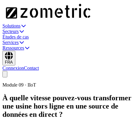
Solutions
Secteurs
Études de cas
Services
Ressources
FRA
Connexion
Contact
Module
09
·
IIoT
À quelle vitesse pouvez-vous transformer
une usine hors ligne en une source de
données en direct ?
Connectez n'importe quelle machine, automate, capteur ou base de
données — du RS232/RS485 au MES/ERP — et alimentez les