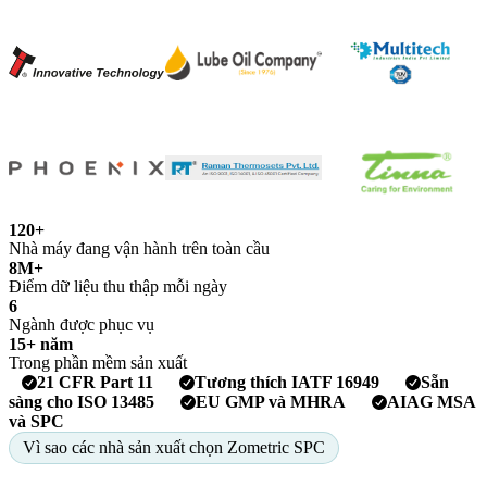
120+
Nhà máy đang vận hành trên toàn cầu
8M+
Điểm dữ liệu thu thập mỗi ngày
6
Ngành được phục vụ
15+ năm
Trong phần mềm sản xuất
21 CFR Part 11
Tương thích IATF 16949
Sẵn
sàng cho ISO 13485
EU GMP và MHRA
AIAG MSA
và SPC
Vì sao các nhà sản xuất chọn Zometric SPC