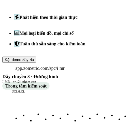
kiểm soát trực tiếp, cảnh báo tức thời và phân tích năng
lực — trên mọi sản phẩm, mọi thông số, mọi nhà máy.
Phát hiện theo thời gian thực
Biểu đồ kiểm soát trực tiếp
và cảnh báo tức thì ngay khi một quy tắc Nelson được kích
hoạt.
Mọi loại biểu đồ, mọi chỉ số
I-MR, Xbar-R, Xbar-S, P,
NP, U, C, Laney P — kèm phân tích năng lực đầy đủ.
Tuân thủ sẵn sàng cho kiểm toán
21 CFR Part 11, IATF
16949, ISO 13485 — tích hợp sẵn, không phải gắn thêm.
Đặt demo đầy đủ
app.zometric.com/spc/i-mr
Dây chuyền 3 · Đường kính
I-MR · n=124 nhóm con
Trong tầm kiểm soát
UCL
x̄
LCL