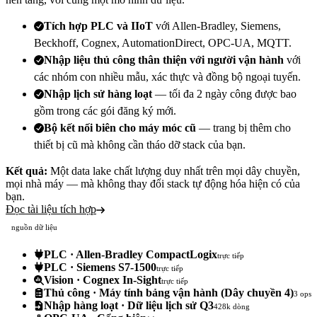
Tích hợp PLC và IIoT
với Allen-Bradley, Siemens,
Beckhoff, Cognex, AutomationDirect, OPC-UA, MQTT.
Nhập liệu thủ công thân thiện với người vận hành
với
các nhóm con nhiều mẫu, xác thực và đồng bộ ngoại tuyến.
Nhập lịch sử hàng loạt
— tối đa 2 ngày công được bao
gồm trong các gói đăng ký mới.
Bộ kết nối biên cho máy móc cũ
— trang bị thêm cho
thiết bị cũ mà không cần tháo dỡ stack của bạn.
Kết quả:
Một data lake chất lượng duy nhất trên mọi dây chuyền,
mọi nhà máy — mà không thay đổi stack tự động hóa hiện có của
bạn.
Đọc tài liệu tích hợp
nguồn dữ liệu
PLC · Allen-Bradley CompactLogix
trực tiếp
PLC · Siemens S7-1500
trực tiếp
Vision · Cognex In-Sight
trực tiếp
Thủ công · Máy tính bảng vận hành (Dây chuyền 4)
3 ops
Nhập hàng loạt · Dữ liệu lịch sử Q3
428k dòng