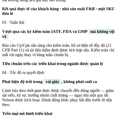
Kết quả thực tế của khách hàng · nhà sản xuất F&B · một SKU
đơn lẻ
03 · Tuân thủ
Vượt qua các kỳ kiểm toán IATF, FDA và GMP
mà không vội
vã
Báo cáo Cp/Cpk sẵn sàng cho kiểm toán, hồ sơ điện tử đầy đủ (21
CFR Part 11) và tài liệu thẩm định được tích hợp sẵn. Kiểm toán chỉ
mất vài ngày thay vì hàng tuần chuẩn bị.
Tiêu chuẩn trên các triển khai trong ngành được quản lý
04 · Tốc độ ra quyết định
Phát hiện độ trôi trong
vài giây
, không phải cuối ca
Cảnh báo theo thời gian thực được chuyển đến đúng người — giám
sát viên, kỹ sư, trưởng nhóm chất lượng — ngay khi một quy tắc
Nelson được kích hoạt. Hành động khắc phục bắt đầu trước lô tiếp
theo.
Trên mọi mô hình triển khai