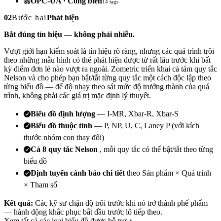
OPC-UA · Cổng biên
14 tags
02
Bước
hai
Phát hiện
Bắt đúng tín hiệu — không phải nhiễu.
Vượt giới hạn kiểm soát là tín hiệu rõ ràng, nhưng các quá trình trôi
theo những mẫu hình có thể phát hiện được từ rất lâu trước khi bất
kỳ điểm đơn lẻ nào vượt ra ngoài. Zometric triển khai cả tám quy tắc
Nelson và cho phép bạn bật/tắt từng quy tắc một cách độc lập theo
từng biểu đồ — để độ nhạy theo sát mức độ trưởng thành của quá
trình, không phải các giá trị mặc định lý thuyết.
Biểu đồ định lượng
— I-MR, Xbar-R, Xbar-S
Biểu đồ thuộc tính
— P, NP, U, C, Laney P (với kích
thước nhóm con thay đổi)
Cả 8 quy tắc Nelson
, mỗi quy tắc có thể bật/tắt theo từng
biểu đồ
Định tuyến cảnh báo chi tiết
theo Sản phẩm × Quá trình
× Tham số
Kết quả:
Các kỹ sư chặn độ trôi trước khi nó trở thành phế phẩm
— hành động khắc phục bắt đầu trước lô tiếp theo.
Xem tất cả các loại biểu đồ được hỗ trợ