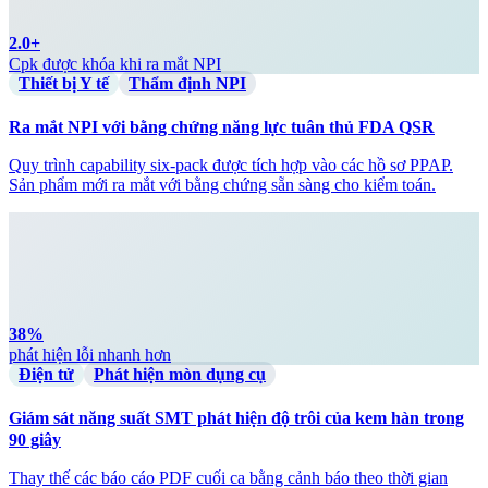
2.0+
Cpk được khóa khi ra mắt NPI
Thiết bị Y tế
Thẩm định NPI
Ra mắt NPI với bằng chứng năng lực tuân thủ FDA QSR
Quy trình capability six-pack được tích hợp vào các hồ sơ PPAP.
Sản phẩm mới ra mắt với bằng chứng sẵn sàng cho kiểm toán.
38%
phát hiện lỗi nhanh hơn
Điện tử
Phát hiện mòn dụng cụ
Giám sát năng suất SMT phát hiện độ trôi của kem hàn trong
90 giây
Thay thế các báo cáo PDF cuối ca bằng cảnh báo theo thời gian