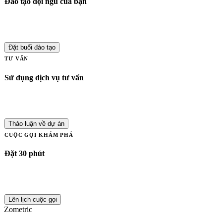
Đào tạo đội ngũ của bạn
SPC, Six Sigma, MSA, FMEA — do giảng viên hướng dẫn hoặc tự
học.
Đặt buổi đào tạo
TƯ VẤN
Sử dụng dịch vụ tư vấn
Triển khai đa nhà máy, gắn với RoI. Chúng tôi đảm nhận từ phạm
vi đến tích hợp.
Thảo luận về dự án
CUỘC GỌI KHÁM PHÁ
Đặt 30 phút
Trao đổi với chuyên gia Zometric về chương trình chất lượng cụ thể
của bạn.
Lên lịch cuộc gọi
Zometric