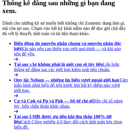
Thống kê đằng sau những gì bạn đang
xem.
Dành cho những kỹ sư muốn biết không chỉ Zometric đang làm
gì
,
mà còn
tại sao
. Chạm vào bất kỳ khái niệm nào để đọc ghi chú đầy
đủ với lý thuyết, tính toán và tài liệu tham khảo.
Biến động do nguyên nhân chung và nguyên nhân đặc
biệt
Khi nào nên can thiệp vào một quá trình — và khi nào
nên để yên.
Tại sao ±3σ không phải là một con số tùy tiện
Lập luận
thống kê đằng sau các giới hạn kiểm soát tiêu chuẩn.
Quy tắc Nelson — những tín hiệu vượt ngoài giới hạn
Tám
mẫu hình phát hiện độ trôi trước khi bất kỳ điểm nào vượt
giới hạn.
Cp và Cpk và Pp và Ppk — bộ tứ chỉ số
Bốn chỉ số năng
lực, bốn chẩn đoán khác nhau.
Tại sao I-MR được ưu tiên khi thu thập 100% dữ
liệu
Cách Công nghiệp 4.0 thay đổi cách tính toán lựa chọn
biểu đồ.