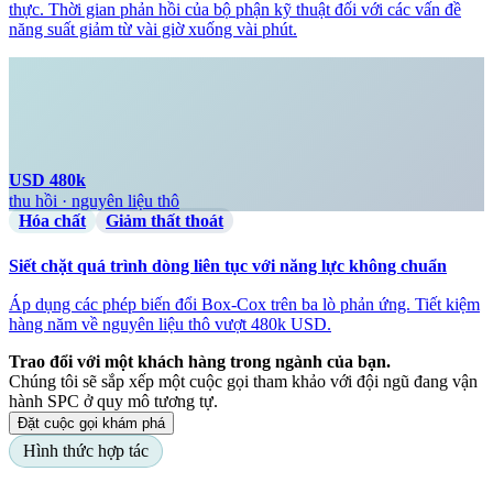
thực. Thời gian phản hồi của bộ phận kỹ thuật đối với các vấn đề
năng suất giảm từ vài giờ xuống vài phút.
USD 480k
thu hồi · nguyên liệu thô
Hóa chất
Giảm thất thoát
Siết chặt quá trình dòng liên tục với năng lực không chuẩn
Áp dụng các phép biến đổi Box-Cox trên ba lò phản ứng. Tiết kiệm
hàng năm về nguyên liệu thô vượt 480k USD.
Trao đổi với một khách hàng trong ngành của bạn.
Chúng tôi sẽ sắp xếp một cuộc gọi tham khảo với đội ngũ đang vận
hành SPC ở quy mô tương tự.
Đặt cuộc gọi khám phá
Hình thức hợp tác