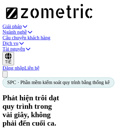
Giải pháp
Ngành nghề
Câu chuyện khách hàng
Dịch vụ
Tài nguyên
TIẾ
Đăng nhập
Liên hệ
SPC · Phần mềm kiểm soát quy trình bằng thống kê
Phát hiện trôi dạt
quy trình trong
vài giây,
không
phải đến cuối ca.
Zometric SPC mang đến cho đội ngũ của bạn biểu đồ