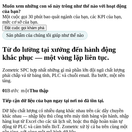
Muốn xem những con số này trông như thế nào với hoạt động
của bạn?
Một cuộc gọi 30 phút bao quát ngành của bạn, các KPI của bạn,
mức cơ sở của bạn.
Đặt cuộc gọi khám phá
Sản phẩm của chúng tôi giúp như thế nào
Từ đo lường tại xưởng đến hành động
khắc phục — một vòng lặp liên tục.
Zometric SPC hợp nhất những gì mà phần lớn đội ngũ chất lượng
phải chắp vá từ bảng tính, PLC và chuỗi email. Ba bước, một nền
tảng.
01
Bước
một
Thu thập
Tiếp cận dữ liệu của bạn ngay tại nơi nó đã tồn tại.
Dữ liệu chất lượng có nhiều dạng khác nhau trên các dây chuyền
khác nhau — nhập liệu thủ công trên máy tính bảng vận hành, nhập
hàng loạt từ Excel cho các tải lịch sử, hoặc thu thập hoàn toàn tự
động từ PLC và cảm biến IIoT. Zometric xử lý cả ba trên cùng một
nền tảng, với cùng một mô hình dữ liệu.