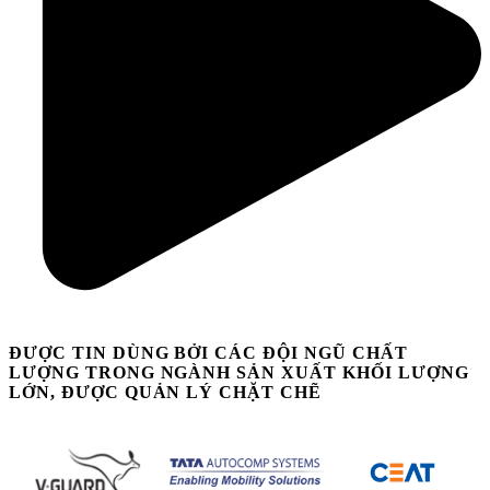
ĐƯỢC TIN DÙNG BỞI CÁC ĐỘI NGŨ CHẤT
LƯỢNG TRONG NGÀNH SẢN XUẤT KHỐI LƯỢNG
LỚN, ĐƯỢC QUẢN LÝ CHẶT CHẼ