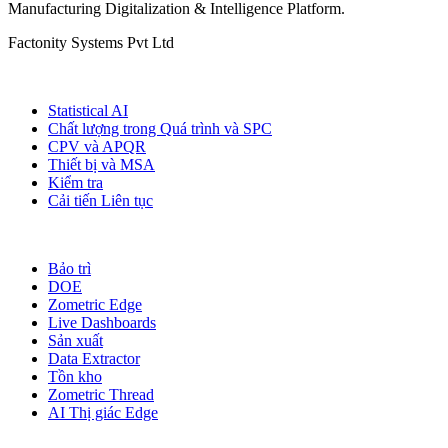
Manufacturing Digitalization & Intelligence Platform
.
Factonity Systems Pvt Ltd
Giải pháp
Statistical AI
Chất lượng trong Quá trình và SPC
CPV và APQR
Thiết bị và MSA
Kiểm tra
Cải tiến Liên tục
Thêm mô-đun
Bảo trì
DOE
Zometric Edge
Live Dashboards
Sản xuất
Data Extractor
Tồn kho
Zometric Thread
AI Thị giác Edge
Ngành nghề