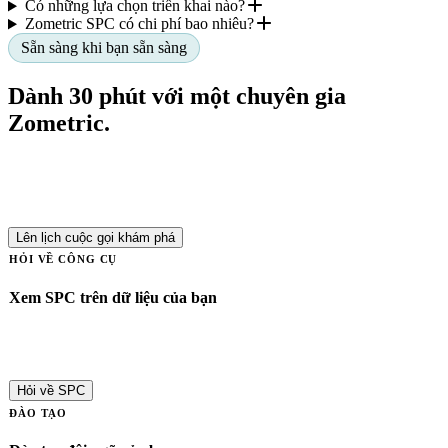
Có những lựa chọn triển khai nào?
Zometric SPC có chi phí bao nhiêu?
Sẵn sàng khi bạn sẵn sàng
Dành 30 phút với một chuyên gia
Zometric.
Mang đến tình huống của bạn — ngành của bạn, dữ liệu của bạn,
mục tiêu của bạn. Chúng tôi sẽ ánh xạ bạn đến hướng đi đúng đắn,
không gây áp lực cam kết.
Lên lịch cuộc gọi khám phá
HỎI VỀ CÔNG CỤ
Xem SPC trên dữ liệu của bạn
Mang các tệp CSV mẫu đến một buổi làm việc. Chúng tôi sẽ thiết
lập biểu đồ trực tiếp ngay trong cuộc gọi.
Hỏi về SPC
ĐÀO TẠO