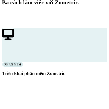
Ba cách làm việc với Zometric.
Dù bạn cần phần mềm trong hệ thống của mình, năng lực trong đội
ngũ của mình, hay một chương trình triển khai trọn vẹn — hãy chọn
hình thức hợp tác phù hợp.
PHẦN MỀM
Triển khai phần mềm Zometric
Triển khai Zometric SPC vào stack sản xuất hiện có của bạn.
Cloud, hybrid hoặc on-premise — bạn lựa chọn, chúng tôi cài đặt.
Triển khai cloud trong 30 ngày
Tích hợp PLC và SCADA được xử lý
Bao gồm nhập dữ liệu lịch sử