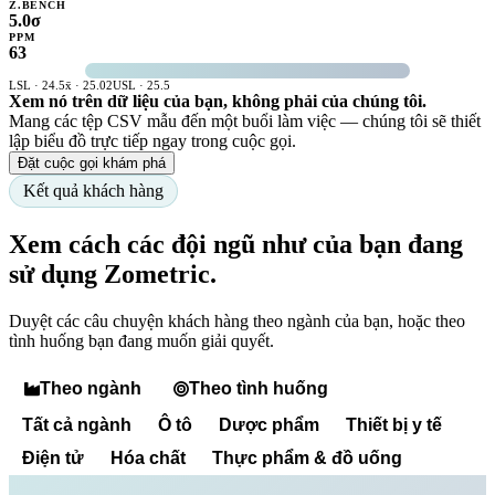
Z.BENCH
5.0σ
PPM
63
LSL · 24.5
x̄ · 25.02
USL · 25.5
Xem nó trên dữ liệu của bạn, không phải của chúng tôi.
Mang các tệp CSV mẫu đến một buổi làm việc — chúng tôi sẽ thiết
lập biểu đồ trực tiếp ngay trong cuộc gọi.
Đặt cuộc gọi khám phá
Kết quả khách hàng
Xem cách các đội ngũ như của bạn đang
sử dụng Zometric.
Duyệt các câu chuyện khách hàng theo ngành của bạn, hoặc theo
tình huống bạn đang muốn giải quyết.
Theo ngành
Theo tình huống
Tất cả ngành
Ô tô
Dược phẩm
Thiết bị y tế
Điện tử
Hóa chất
Thực phẩm & đồ uống