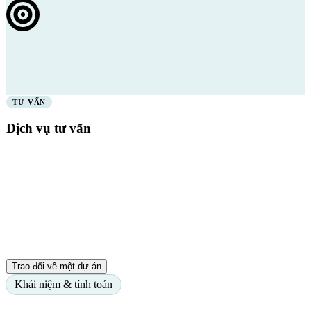
TƯ VẤN
Dịch vụ tư vấn
Triển khai chương trình từ đầu đến cuối với RoI đo lường được.
Chúng tôi xử lý phạm vi, triển khai, quản lý thay đổi và tích hợp
gọn gàng.
Dự án từ 4 đến 12 tháng
2 đến 4 chuyên gia tư vấn được tích hợp
RoI điển hình từ 3 đến 8× trong năm đầu
Trao đổi về một dự án
Khái niệm & tính toán