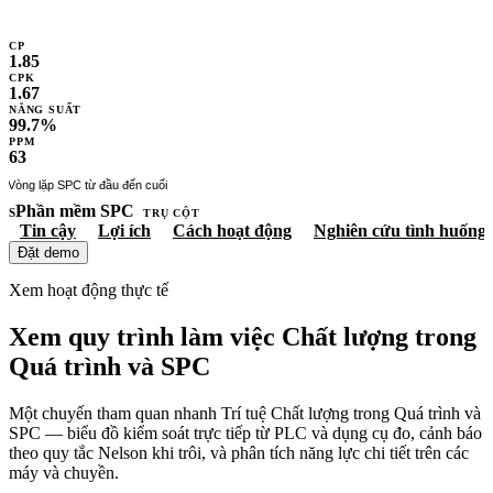
CP
1.85
CPK
1.67
NĂNG SUẤT
99.7%
PPM
63
út
Vòng lặp SPC từ đầu đến cuối
Phần mềm SPC
S
TRỤ CỘT
Tin cậy
Lợi ích
Cách hoạt động
Nghiên cứu tình huống
Đặt demo
Xem hoạt động thực tế
Xem quy trình làm việc Chất lượng trong
Quá trình và SPC
Một chuyến tham quan nhanh Trí tuệ Chất lượng trong Quá trình và
SPC — biểu đồ kiểm soát trực tiếp từ PLC và dụng cụ đo, cảnh báo
theo quy tắc Nelson khi trôi, và phân tích năng lực chi tiết trên các
máy và chuyền.