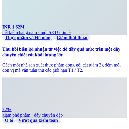
INR 1.62M
tiết kiệm hàng năm · một SKU đơn lẻ
Thực phẩm và Đồ uống
Giảm thất thoát
Thu hồi biên lợi nhuận từ việc đổ đầy quá mức trên một dây
chuyền chiết rót khối lượng lớn
Cách một nhà sản xuất thực phẩm đóng gói cắt giảm 3g đệm mỗi
đơn vị mà vẫn tuân thủ các giới hạn T1 / T2.
22%
giảm phế phẩm · dây chuyền dập
Ô tô
Vượt qua kiểm toán