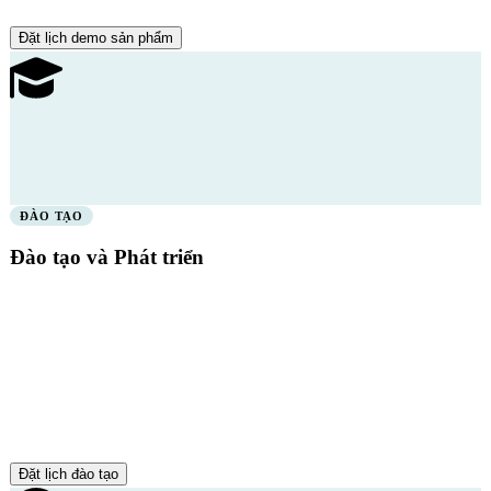
Đặt lịch demo sản phẩm
ĐÀO TẠO
Đào tạo và Phát triển
Xây dựng sự thông thạo thống kê trong toàn đội ngũ của bạn — từ
người vận hành đọc biểu đồ kiểm soát đến kỹ sư thực hiện DOE đa
yếu tố.
Lộ trình SPC, MSA, FMEA, Six Sigma
Có giảng viên, tại chỗ hoặc tự học theo tiến độ
Có sẵn các chương trình chứng nhận
Đặt lịch đào tạo