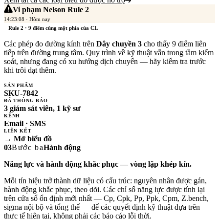
Vi phạm Nelson Rule 2
14:23:08 · Hôm nay
Rule 2 · 9 điểm cùng một phía của CL
Các phép đo đường kính trên
Dây chuyền 3
cho thấy 9 điểm liên
tiếp trên đường trung tâm. Quy trình về kỹ thuật vẫn trong tầm kiểm
soát, nhưng đang có xu hướng dịch chuyển — hãy kiểm tra trước
khi trôi dạt thêm.
SẢN PHẨM
SKU-7842
ĐÃ THÔNG BÁO
3 giám sát viên, 1 kỹ sư
KÊNH
Email · SMS
LIÊN KẾT
→ Mở biểu đồ
03
Bước
ba
Hành động
Năng lực và hành động khắc phục — vòng lặp khép kín.
Mỗi tín hiệu trở thành dữ liệu có cấu trúc: nguyên nhân được gán,
hành động khắc phục, theo dõi. Các chỉ số năng lực được tính lại
trên cửa sổ ổn định mới nhất — Cp, Cpk, Pp, Ppk, Cpm, Z.bench,
sigma nội bộ và tổng thể — để các quyết định kỹ thuật dựa trên
thực tế hiện tại, không phải các báo cáo lỗi thời.