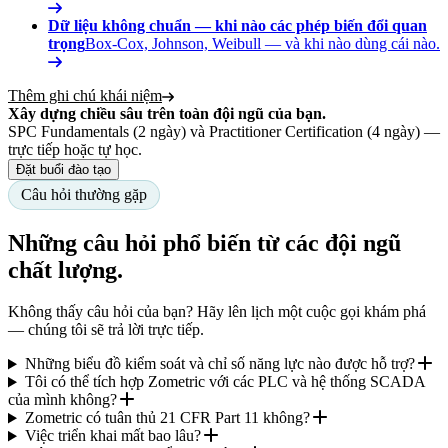
Dữ liệu không chuẩn — khi nào các phép biến đổi quan
trọng
Box-Cox, Johnson, Weibull — và khi nào dùng cái nào.
Thêm ghi chú khái niệm
Xây dựng chiều sâu trên toàn đội ngũ của bạn.
SPC Fundamentals (2 ngày) và Practitioner Certification (4 ngày) —
trực tiếp hoặc tự học.
Đặt buổi đào tạo
Câu hỏi thường gặp
Những câu hỏi phổ biến từ các đội ngũ
chất lượng.
Không thấy câu hỏi của bạn? Hãy lên lịch một cuộc gọi khám phá
— chúng tôi sẽ trả lời trực tiếp.
Những biểu đồ kiểm soát và chỉ số năng lực nào được hỗ trợ?
Tôi có thể tích hợp Zometric với các PLC và hệ thống SCADA
của mình không?
Zometric có tuân thủ 21 CFR Part 11 không?
Việc triển khai mất bao lâu?