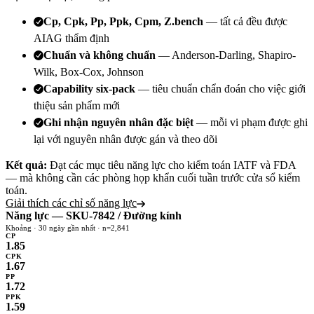
Cp, Cpk, Pp, Ppk, Cpm, Z.bench
— tất cả đều được
AIAG thẩm định
Chuẩn và không chuẩn
— Anderson-Darling, Shapiro-
Wilk, Box-Cox, Johnson
Capability six-pack
— tiêu chuẩn chẩn đoán cho việc giới
thiệu sản phẩm mới
Ghi nhận nguyên nhân đặc biệt
— mỗi vi phạm được ghi
lại với nguyên nhân được gán và theo dõi
Kết quả:
Đạt các mục tiêu năng lực cho kiểm toán IATF và FDA
— mà không cần các phòng họp khẩn cuối tuần trước cửa sổ kiểm
toán.
Giải thích các chỉ số năng lực
Năng lực — SKU-7842 / Đường kính
Khoảng · 30 ngày gần nhất · n=2,841
CP
1.85
CPK
1.67
PP
1.72
PPK
1.59