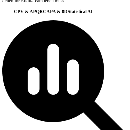
denen Ihr Audit-Team leben muss.
CPV & APQR
CAPA & 8D
Statistical AI