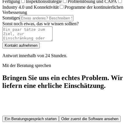
Fertigung
Inspektionsstrategie
Problemlösung und CAPA
Industry 4.0 und Konnektivität
Programme der kontinuierlichen
Verbesserung
Sonstiges
Sonst noch etwas, das wir wissen sollten?
Kontakt aufnehmen
Antwort innerhalb von 24 Stunden.
Mit der Beratung sprechen
Bringen Sie uns ein echtes Problem.
Wir
liefern eine ehrliche Einschätzung.
Erste Gespräche sind stets kostenlos. Wir sagen Ihnen, ob Ihr
Problem Software, Prozesse oder beides erfordert — bevor es zu
einer kommerziellen Diskussion kommt.
Ein Beratungsgespräch starten
Oder zuerst die Software ansehen
Echte Antwort innerhalb von 24 Stunden — an
contact@zometric.com.