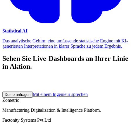
Statistical AI
Das analytische Gehirn: eine umfassende statistische Engine mit KI-
generierten Interpretationen in klarer Sprache zu jedem Ergebnis.
Sehen Sie Live-Dashboards an Ihrer Linie
in Aktion.
Ein 30-minütiges Erstgespräch. Ein 2–3-wöchiger Pilot mit echten
Fertigungsdaten. Danach skalieren Sie in Ihrem Tempo.
Mit einem Ingenieur sprechen
Demo anfragen
Zometric
Manufacturing Digitalization & Intelligence Platform
.
Factonity Systems Pvt Ltd
Lösungen