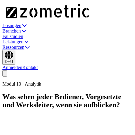
Lösungen
Branchen
Fallstudien
Leistungen
Ressourcen
DEU
Anmelden
Kontakt
Modul
10
·
Analytik
Was sehen jeder Bediener, Vorgesetzte
und Werksleiter, wenn sie aufblicken?
Drag-and-Drop-Dashboards, die jedes Modul — Qualität,
Produktion, Instandhaltung — in der Ansicht aggregieren, die jede
Rolle benötigt. Automatisch aktualisiert, 24×7 und in mehr als 100
Sprachen. Konzipiert, um auf einem Werksbildschirm und auf dem