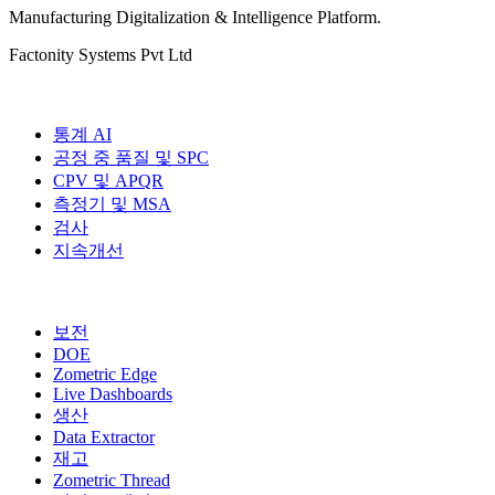
Manufacturing Digitalization & Intelligence Platform
.
Factonity Systems Pvt Ltd
솔루션
통계 AI
공정 중 품질 및 SPC
CPV 및 APQR
측정기 및 MSA
검사
지속개선
추가 모듈
보전
DOE
Zometric Edge
Live Dashboards
생산
Data Extractor
재고
Zometric Thread