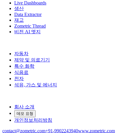
Live Dashboards
생산
Data Extractor
재고
Zometric Thread
비전 AI 엣지
산업 분야
자동차
제약 및 의료기기
특수 화학
식음료
전자
석유, 가스 및 에너지
회사
회사 소개
데모 요청
개인정보처리방침
contact@zometric.com
+91-9902243940
www.zometric.com