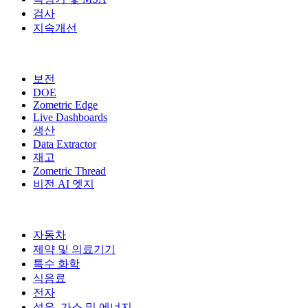
검사
지속개선
추가 모듈
보전
DOE
Zometric Edge
Live Dashboards
생산
Data Extractor
재고
Zometric Thread
비전 AI 엣지
산업 분야
자동차
제약 및 의료기기
특수 화학
식음료
전자
석유, 가스 및 에너지