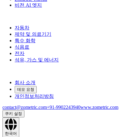
비전 AI 엣지
산업 분야
자동차
제약 및 의료기기
특수 화학
식음료
전자
석유, 가스 및 에너지
회사
회사 소개
데모 요청
개인정보처리방침
contact@zometric.com
+91-9902243940
www.zometric.com
쿠키 설정
한국어