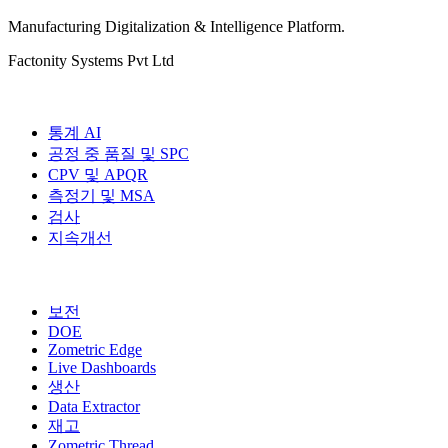
Manufacturing Digitalization & Intelligence Platform
.
Factonity Systems Pvt Ltd
솔루션
통계 AI
공정 중 품질 및 SPC
CPV 및 APQR
측정기 및 MSA
검사
지속개선
추가 모듈
보전
DOE
Zometric Edge
Live Dashboards
생산
Data Extractor
재고
Zometric Thread