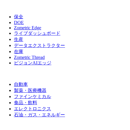
その他のモジュール
保全
DOE
Zometric Edge
ライブダッシュボード
生産
データエクストラクター
在庫
Zometric Thread
ビジョンAIエッジ
業界
自動車
製薬・医療機器
ファインケミカル
食品・飲料
エレクトロニクス
石油・ガス・エネルギー
会社情報