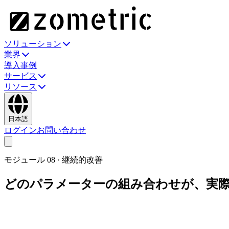
ソリューション
業界
導入事例
サービス
リソース
日本語
ログイン
お問い合わせ
モジュール
08
·
継続的改善
どのパラメーターの組み合わせが、実
統計的DOE — スクリーニングから応答曲面まで — と
か？」と尋ねる次のエンジニアは、数秒で答えを得られます