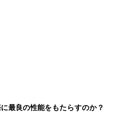
際に最良の性能をもたらすのか？
実験管理システムの組み合わせ。すべての試行を同じ記録の中で設
。