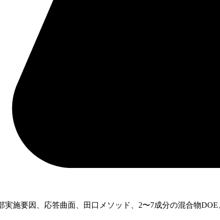
一部実施要因、応答曲面、田口メソッド、2〜7成分の混合物DO