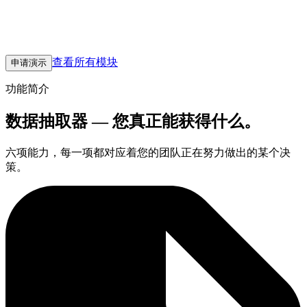
一切：Excel 格式的 CMM 导出、自动化检验的 PDF、供应商
的 CSV 和实验室的 JSON。模板只需定义一次，丢入文件，
清洗后的数据便到达正确的 Zometric 模块。
查看所有模块
申请演示
功能简介
数据抽取器 — 您真正能获得什么。
六项能力，每一项都对应着您的团队正在努力做出的某个决
策。