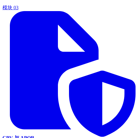
模块
03
CPV 与 APQR